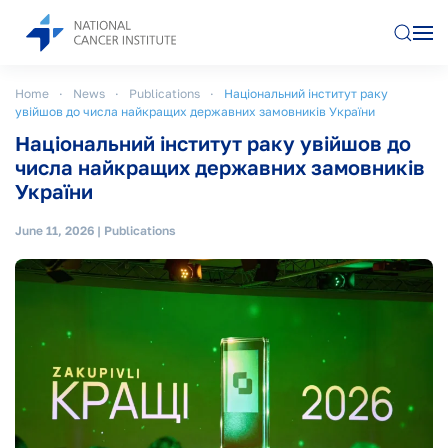
Skip to main content
Home
News
Publications
Національний інститут раку
увійшов до числа найкращих державних замовників України
Національний інститут раку увійшов до
числа найкращих державних замовників
України
June 11, 2026
|
Publications