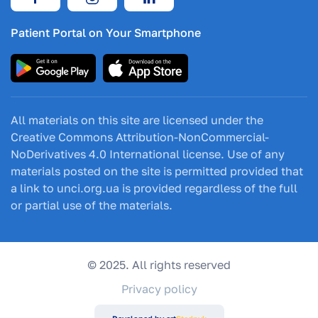
Patient Portal on Your Smartphone
All materials on this site are licensed under the
Creative Commons Attribution-NonCommercial-
NoDerivatives 4.0 International license. Use of any
materials posted on the site is permitted provided that
a link to unci.org.ua is provided regardless of the full
or partial use of the materials.
© 2025. All rights reserved
Privacy policy