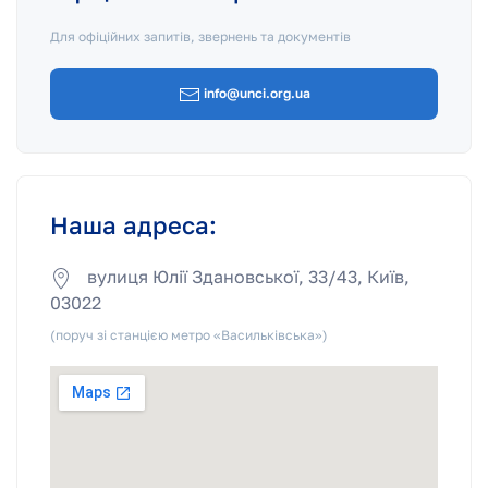
Для офіційних запитів, звернень та документів
info@unci.org.ua
Наша адреса:
вулиця Юлії Здановської, 33/43
,
Київ
,
03022
(поруч зі станцією метро «Васильківська»)