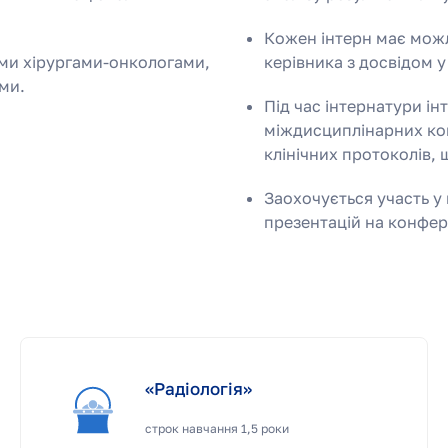
Кожен інтерн має можл
ими хірургами-онкологами,
керівника з досвідом у
ми.
Під час інтернатури і
міждисциплінарних кон
клінічних протоколів,
Заохочується участь у 
презентацій на конфер
«Радіологія»
строк навчання 1,5 роки