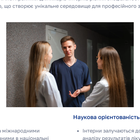
ю, що створює унікальне середовище для професійного з
Наукова орієнтованість 
за міжнародними
Інтерни залучаються д
аними в національні
аналізу результатів лі