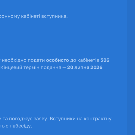
онному кабінеті вступника.
ву необхідно подати
особисто
до кабінетів
506
 Кінцевий термін подання —
20 липня 2026
и та погоджує заяву. Вступники на контрактну
ь співбесіду.