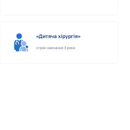
«Дитяча хірургія»
строк навчання 3 роки