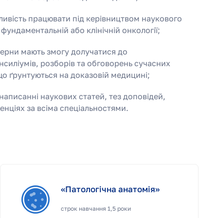
ивість працювати під керівництвом наукового
 фундаментальній або клінічній онкології;
нтерни мають змогу долучатися до
силіумів, розборів та обговорень сучасних
 що ґрунтуються на доказовій медицині;
написанні наукових статей, тез доповідей,
енціях за всіма спеціальностями.
«Патологічна анатомія»
строк навчання 1,5 роки