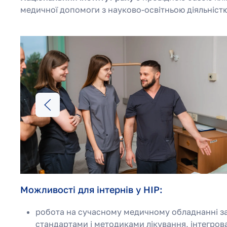
медичної допомоги з науково-освітньою діяльніст
Можливості для інтернів у НІР:
робота на сучасному медичному обладнанні 
стандартами і методиками лікування, інтегров