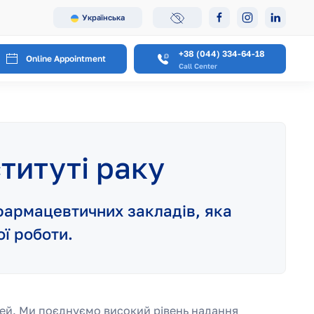
Українська
+38 (044) 334-64-18
Online Appointment
Call Center
титуті раку
фармацевтичних закладів, яка
ої роботи.
стей. Ми поєднуємо високий рівень надання