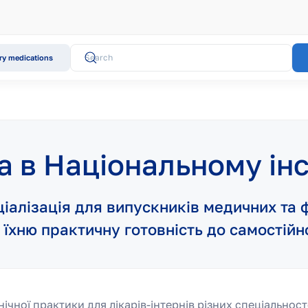
y medications
а в Національному інс
іалізація для випускників медичних та 
їхню практичну готовність до самостійн
нічної практики для лікарів-інтернів різних спеціально