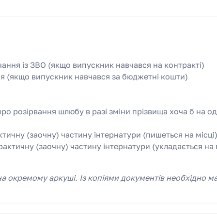
ання із ЗВО (якщо випускник навчався на контракті)
я (якщо випускник навчався за бюджетні кошти)
про розірвання шлюбу в разі зміни прізвища хоча б на 
тичну (заочну) частину інтернатури (пишеться на місці
рактичну (заочну) частину інтернатури (укладається на 
а окремому аркуші. Із копіями документів необхідно ма