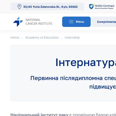
33/43 Yulia Zdanovska St., Kyiv, 03022
Skip to main content
Menu
Complimentar
Home
Academy of Education
Internship
Інтернатур
Первинна післядипломна спец
підвищує 
Національний інститут раку
є провідною базою клі