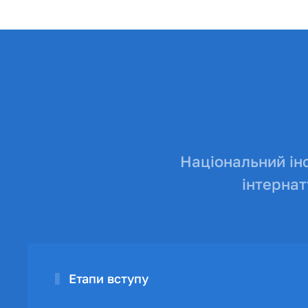
Національний ін
інтерна
Етапи вступу