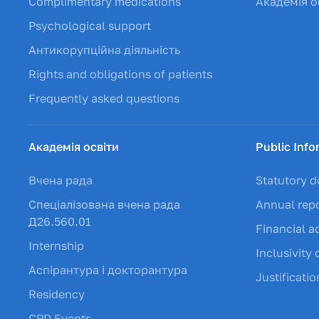
Complimentary medications
Академія о
Psychological support
Антикорупційна діяльність
Rights and obligations of patients
Frequently asked questions
Академія освіти
Public Info
Вчена рада
Statutory 
Спеціалізована вчена рада
Annual rep
Д26.560.01
Financial ac
Internship
Inclusivity 
Аспірантура і докторантура
Justificati
Residency
CPD Events