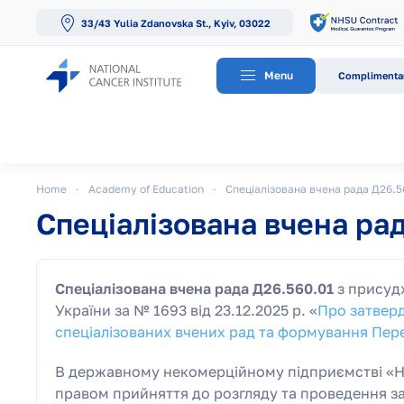
33/43 Yulia Zdanovska St., Kyiv, 03022
Skip to main content
Menu
Complimentar
Home
Academy of Education
Спеціалізована вчена рада Д26.5
Спеціалізована вчена ра
Спеціалізована вчена рада Д26.560.01
з присудж
України за № 1693 від 23.12.2025 р. «
Про затверд
спеціалізованих вчених рад та формування Пер
В державному некомерційному підприємстві «Н
правом прийняття до розгляду та проведення з