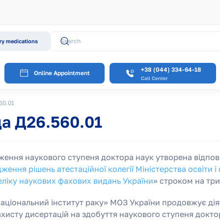
y medications
+38 (044) 334-64-18
Online Appointment
Call Center
60.01
да Д26.560.01
ення наукового ступеня доктора наук утворена відповід
ження рішень атестаційної колегії Міністерства освіти і 
еліку наукових фахових видань України
» строком на тр
аціональний інститут раку» МОЗ України продовжує ді
ахисту дисертацій на здобуття наукового ступеня докт