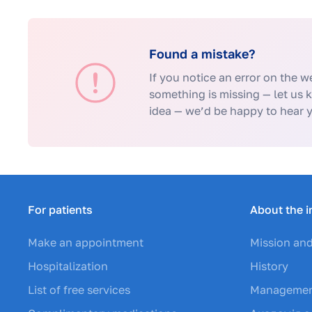
Found a mistake?
If you notice an error on the we
something is missing — let us 
idea — we’d be happy to hear 
For patients
About the i
Make an appointment
Mission and
Hospitalization
History
List of free services
Manageme