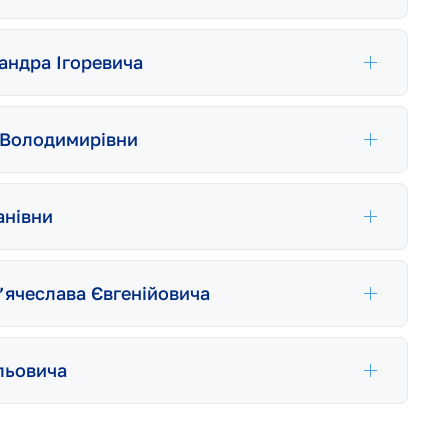
андра Ігоревича
и Володимирівни
анівни
’ячеслава Євгенійовича
льовича