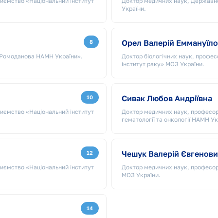
иємство «Національний інститут
Доктор медичних наук, Державне
України.
Орел Валерій Еммануїл
8
П. Ромоданова НАМН України».
Доктор біологічних наук, профе
інститут раку» МОЗ України.
Сивак Любов Андріївна
10
иємство «Національний інститут
Доктор медичних наук, професор
гематології та онкології НАМН Ук
Чешук Валерій Євгенови
12
иємство «Національний інститут
Доктор медичних наук, професор
МОЗ України.
14