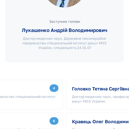
Заступник голови
Лукашенко Андрій Володимирович
Доктор медичних наук, Державне некомерційне
підприємство «Національний інститут раку» МОЗ
України, спеціальність 14.01.07
Головко Тетяна Сергіївн
4
иємство «Національний інститут
Доктор медичних наук, професор
раку» МОЗ України.
Кравець Олег Володими
6