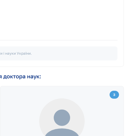
и і науки
України.
я доктора наук:
3