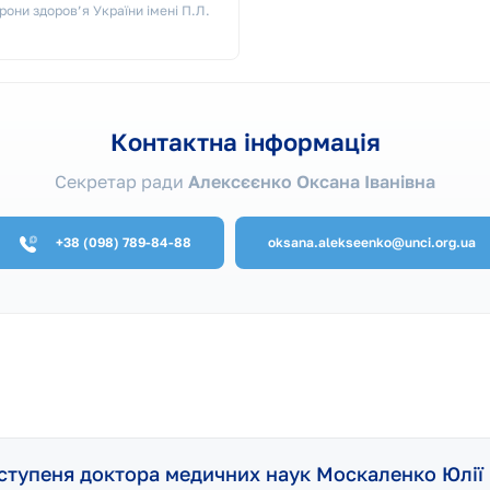
они здоров’я України імені П.Л.
Контактна інформація
Секретар ради
Алексєєнко Оксана Іванівна
+38 (098) 789-84-88
oksana.alekseenko@unci.org.ua
 ступеня доктора медичних наук Москаленко Юлії