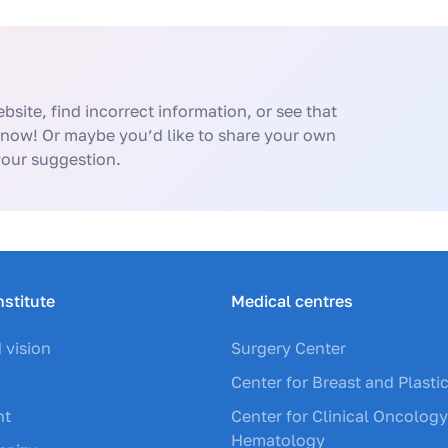
bsite, find incorrect information, or see that
know! Or maybe you’d like to share your own
your suggestion.
nstitute
Medical centres
 vision
Surgery Center
Center for Breast and Plasti
nt
Center for Clinical Oncolog
Hematology