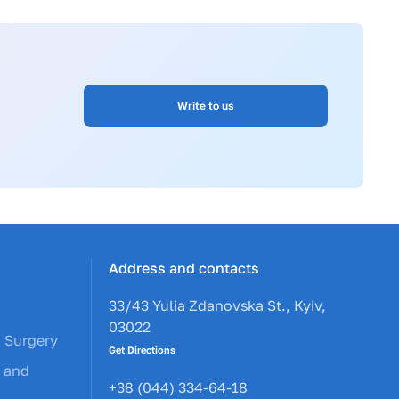
Write to us
Address and contacts
33/43 Yulia Zdanovska St., Kyiv,
03022
c Surgery
Get Directions
y and
+38 (044) 334-64-18