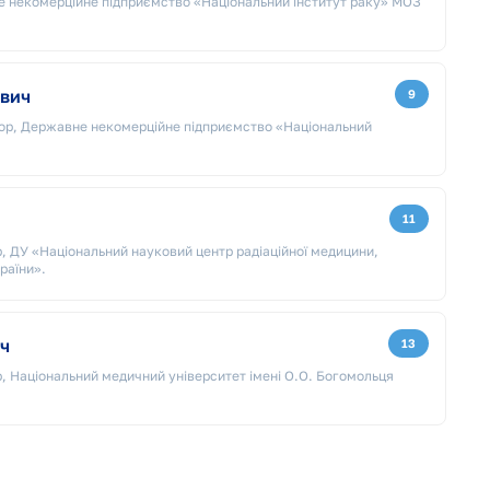
 некомерційне підприємство «Національний інститут раку» МОЗ
ович
9
сор, Державне некомерційне підприємство «Національний
11
, ДУ «Національний науковий центр радіаційної медицини,
раїни».
ч
13
, Національний медичний університет імені О.О. Богомольця