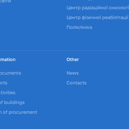
світи
Центр радіаційної онкологі
Центр фізичної реабілітації
Поліклініка
rmation
Other
documents
News
orts
Contacts
tivities
of buildings
on of procurement