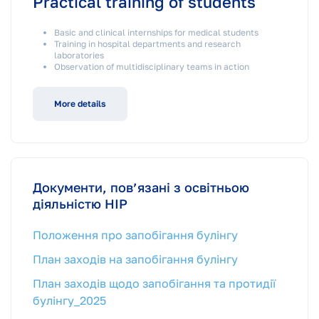
Practical training of students
Basic and clinical internships for medical students
Training in hospital departments and research
laboratories
Observation of multidisciplinary teams in action
More details
Документи, пов’язані з освітньою
діяльністю НІР
Положення про запобігання булінгу
План заходів на запобігання булінгу
План заходів щодо запобігання та протидії
булінгу_2025