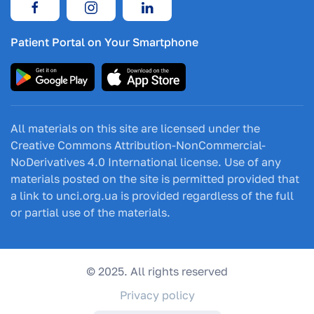
Patient Portal on Your Smartphone
All materials on this site are licensed under the
Creative Commons Attribution-NonCommercial-
NoDerivatives 4.0 International license. Use of any
materials posted on the site is permitted provided that
a link to unci.org.ua is provided regardless of the full
or partial use of the materials.
© 2025. All rights reserved
Privacy policy