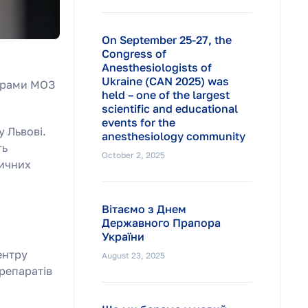
On September 25-27, the
Congress of
Anesthesiologists of
Ukraine (CAN 2025) was
ограми МОЗ
held – one of the largest
scientific and educational
events for the
у Львові.
anesthesiology community
ть
October 2, 2025
тичних
Вітаємо з Днем
Державного Прапора
України
ентру
August 23, 2025
репаратів