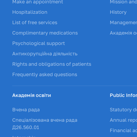
Make an appointment
Mission and
Hospitalization
History
List of free services
Manageme
Complimentary medications
Академія о
Psychological support
Антикорупційна діяльність
Rights and obligations of patients
Frequently asked questions
Академія освіти
Public Info
Вчена рада
Statutory 
Спеціалізована вчена рада
Annual rep
Д26.560.01
Financial ac