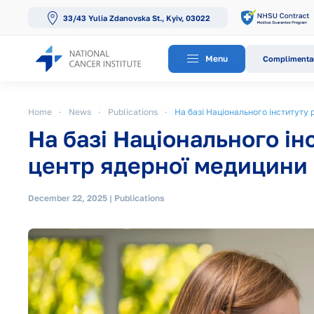
33/43 Yulia Zdanovska St., Kyiv, 03022
Skip to main content
Menu
Complimentar
Home
News
Publications
На базі Національного інституту
На базі Національного ін
центр ядерної медицини
December 22, 2025
|
Publications