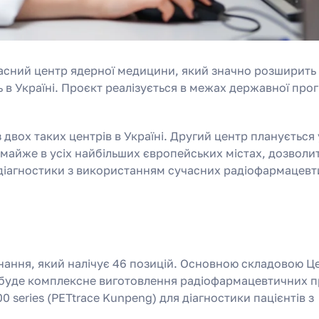
часний центр ядерної медицини, який значно розширить
 в Україні. Проєкт реалізується в межах державної пр
 двох таких центрів в Україні. Другий центр планується 
майже в усіх найбільших європейських містах, дозволи
діагностики з використанням сучасних радіофармацев
ання, який налічує 46 позицій. Основною складовою Ц
у буде комплексне виготовлення радіофармацевтичних п
00 series (PETtrace Kunpeng) для діагностики пацієнтів з