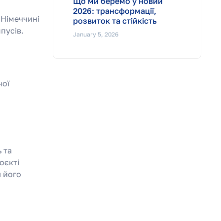
Що ми беремо у новий
2026: трансформації,
 Німеччині
розвиток та стійкість
мпусів.
January 5, 2026
ної
 та
оєкті
 його