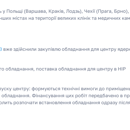
 Польщі (Варшава, Краків, Лодзь), Чехії (Прага, Брно),
 інших містах на території великих клінік та медичних ка
З
вже здійснили закупівлю обладнання для центру ядер
го обладнання, поставка обладнання для центру в НІР
апуску центру: формуються технічні вимоги до приміщень
о обладнання. Фінансування цих робіт передбачено в пр
олить розпочати встановлення обладнання одразу після