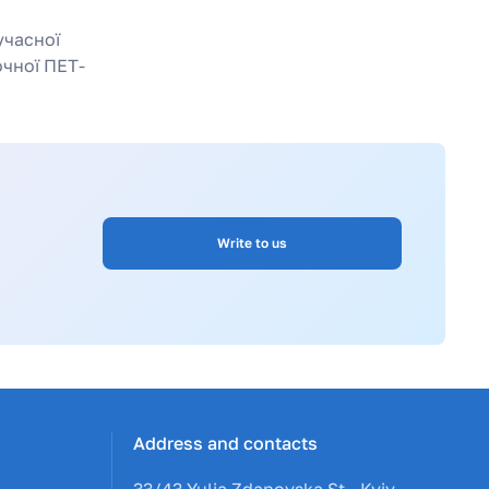
учасної
очної ПЕТ-
Write to us
Address and contacts
33/43 Yulia Zdanovska St., Kyiv,