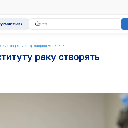
y medications
 раку створять центр ядерної медицини
ституту раку створять