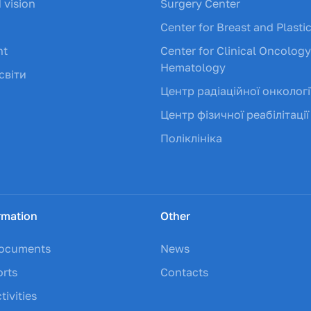
 vision
Surgery Center
Center for Breast and Plasti
nt
Center for Clinical Oncolog
Hematology
світи
Центр радіаційної онкологі
Центр фізичної реабілітації
Поліклініка
rmation
Other
documents
News
orts
Contacts
tivities