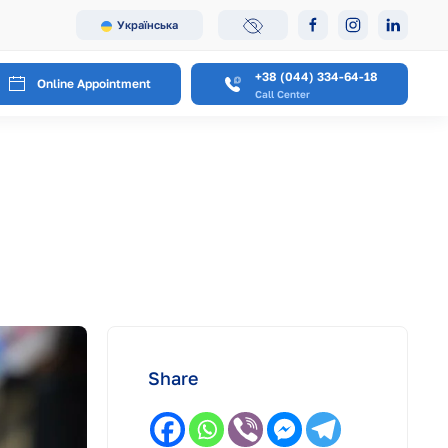
Українська
+38 (044) 334-64-18
Online Appointment
Call Center
Share