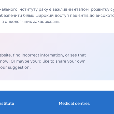
нального інституту раку є важливим етапом розвитку с
 забезпечити більш широкий доступ пацієнтів до високот
ня онкологічних захворювань.
bsite, find incorrect information, or see that
know! Or maybe you’d like to share your own
your suggestion.
nstitute
Medical centres