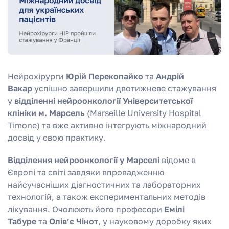
Нейрохірурги
Юрій Перекопайко
та
Андрій
Вакар
успішно завершили двотижневе стажування
у
відділенні нейроонкології Університетської
клініки м. Марсель
(Marseille University Hospital
Timone) та вже активно інтегрують міжнародний
досвід у свою практику.
Відділення нейроонкології у Марселі
відоме в
Європі та світі завдяки впровадженню
найсучасніших діагностичних та лабораторних
технологій, а також експериментальних методів
лікування. Очолюють його професори
Емілі
Табуре
та
Олів’є Чінот
, у науковому доробку яких