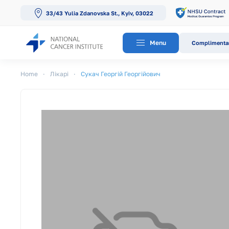
33/43 Yulia Zdanovska St., Kyiv, 03022
Skip to main content
Menu
Complimentar
Home
Лікарі
Сукач Георгій Георгійович