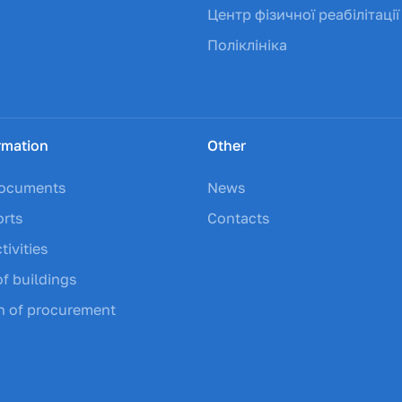
Центр фізичної реабілітації
Поліклініка
rmation
Other
documents
News
orts
Contacts
tivities
of buildings
on of procurement