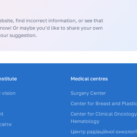
bsite, find incorrect information, or see that
know! Or maybe you’d like to share your own
your suggestion.
nstitute
Medical centres
 vision
Surgery Center
Center for Breast and Plasti
nt
Center for Clinical Oncolog
Hematology
світи
Центр радіаційної онкологі