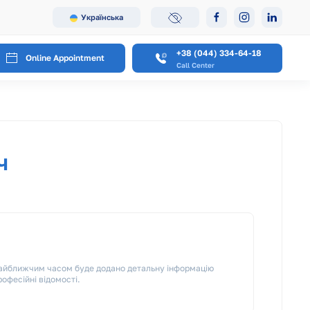
Українська
+38 (044) 334-64-18
Online Appointment
Call Center
ч
 Найближчим часом буде додано детальну інформацію
рофесійні відомості.