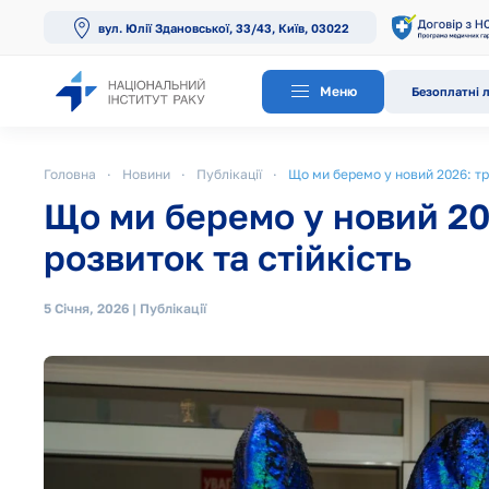
вул. Юлії Здановської, 33/43, Київ, 03022
Перейти до основного вмісту
Меню
Безоплатні л
Головна
Новини
Публікації
Що ми беремо у новий 2026: тр
Що ми беремо у новий 20
розвиток та стійкість
5 Січня, 2026
|
Публікації