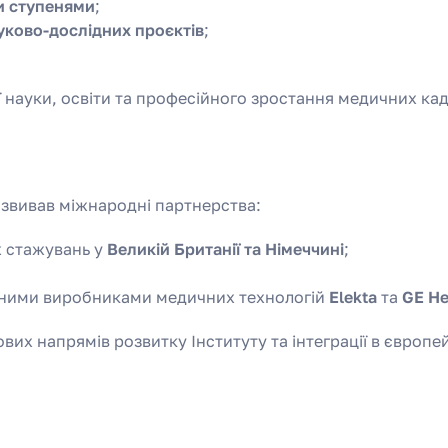
ми ступенями
;
ауково-дослідних проєктів
;
 науки, освіти та професійного зростання медичних кад
озвивав міжнародні партнерства:
х стажувань у
Великій Британії та Німеччині
;
льними виробниками медичних технологій
Elekta
та
GE He
их напрямів розвитку Інституту та інтеграції в європе