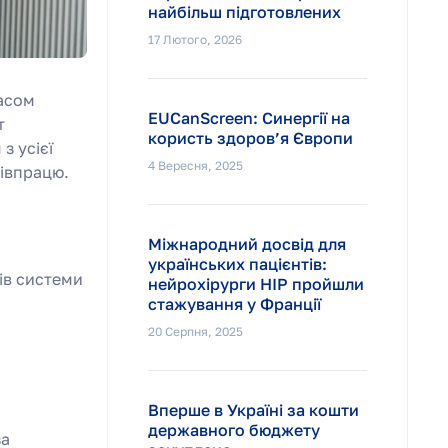
найбільш підготовлених
17 Лютого, 2026
часом
EUCanScreen: Синергії на
т
користь здоров’я Європи
з усієї
4 Вересня, 2025
івпрацю.
Міжнародний досвід для
українських пацієнтів:
ів системи
нейрохірурги НІР пройшли
стажування у Франції
20 Серпня, 2025
Вперше в Україні за кошти
державного бюджету
за