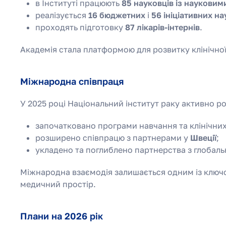
в Інституті працюють
85 науковців із наукови
реалізується
16 бюджетних
і
56 ініціативних н
проходять підготовку
87 лікарів-інтернів
.
Академія стала платформою для розвитку клінічної
Міжнародна співпраця
У 2025 році Національний інститут раку активно р
започатковано програми навчання та клінічни
розширено співпрацю з партнерами у
Швеції
;
укладено та поглиблено партнерства з глоба
Міжнародна взаємодія залишається одним із ключов
медичний простір.
Плани на 2026 рік