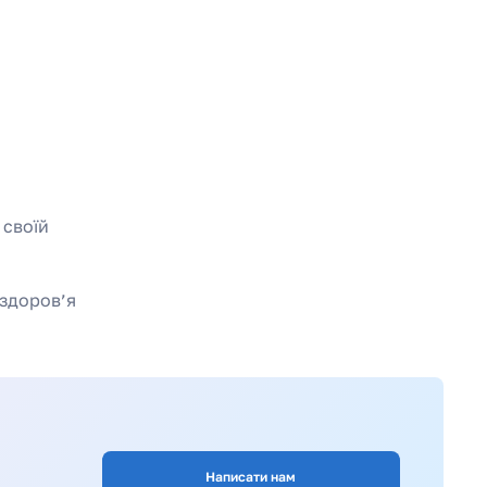
 своїй
 здоров’я
Написати нам