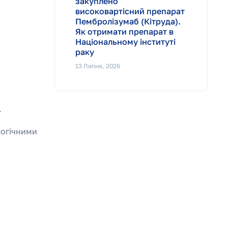
закуплено
високовартісний препарат
Пембролізумаб (Кітруда).
Як отримати препарат в
Національному інституті
раку
13 Липня, 2026
.
логічними