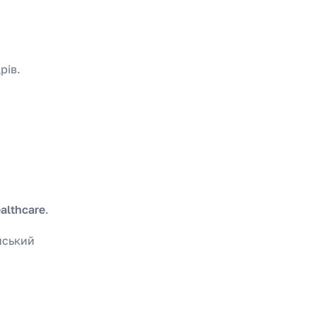
рів.
althcare
.
йський