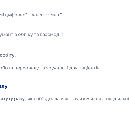
ямі цифрової трансформації:
ментів обліку та взаємодії;
ообігу
.
оботи персоналу та зручності для пацієнтів.
алу
итуту раку
, яка об’єднала всю наукову й освітню діяльн