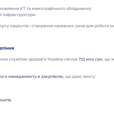
тановлення КТ та мамографічного обладнання;
ої інфраструктури.
орту пацієнтів і створення належних умов для роботи 
вління
льною службою здоров’я України сягнув
711 млн грн
, що 
ного менеджменту в закупівлях
, що дало змогу:
оштів
.