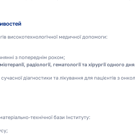
ливостей
гів високотехнологічної медичної допомоги:
внянні з попереднім роком;
іміотерапії, радіології, гематології та хірургії одного дня
сучасної діагностики та лікування для пацієнтів з онко
матеріально-технічної бази Інституту:
усу;