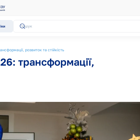
іки
ансформації, розвиток та стійкість
26: трансформації,