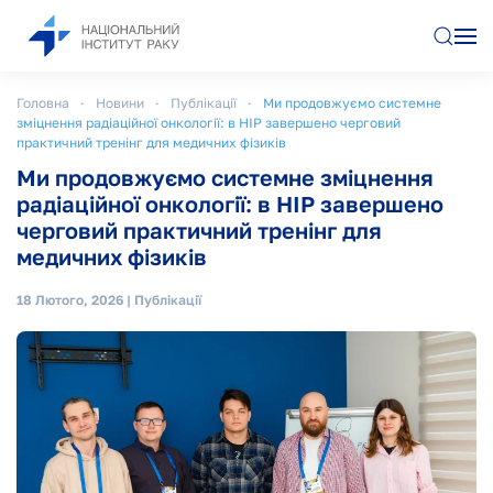
Перейти до основного вмісту
Головна
Новини
Публікації
Ми продовжуємо системне
зміцнення радіаційної онкології: в НІР завершено черговий
практичний тренінг для медичних фізиків
Ми продовжуємо системне зміцнення
радіаційної онкології: в НІР завершено
черговий практичний тренінг для
медичних фізиків
18 Лютого, 2026
|
Публікації