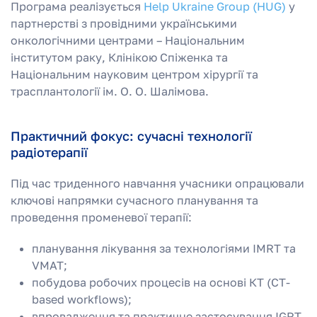
Програма реалізується
Help Ukraine Group (HUG)
у
партнерстві з провідними українськими
онкологічними центрами – Національним
інститутом раку, Клінікою Спіженка та
Національним науковим центром хірургії та
трасплантології ім. О. О. Шалімова.
Практичний фокус: сучасні технології
радіотерапії
Під час триденного навчання учасники опрацювали
ключові напрямки сучасного планування та
проведення променевої терапії:
планування лікування за технологіями IMRT та
VMAT;
побудова робочих процесів на основі КТ (CT-
based workflows);
впровадження та практичне застосування IGRT