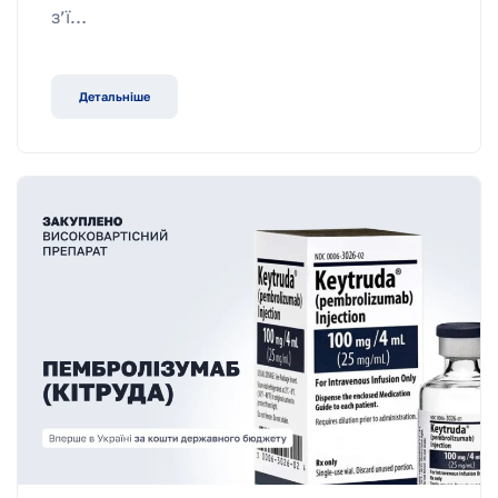
з’ї…
Детальніше