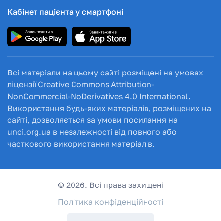
Кабінет пацієнта у смартфоні
Всі матеріали на цьому сайті розміщені на умовах
ліцензії Creative Commons Attribution-
NonCommercial-NoDerivatives 4.0 International.
Використання будь-яких матеріалів, розміщених на
сайті, дозволяється за умови посилання на
unci.org.ua в незалежності від повного або
часткового використання матеріалів.
© 2026. Всі права захищені
Політика конфіденційності