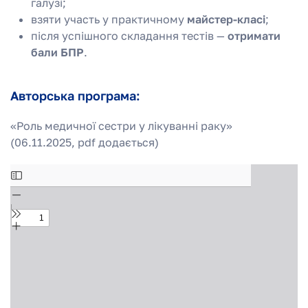
галузі;
взяти участь у практичному
майстер-класі
;
після успішного складання тестів —
отримати
бали БПР
.
Авторська програма:
«Роль медичної сестри у лікуванні раку»
(06.11.2025, pdf додається)
Skip
to
PDF
content