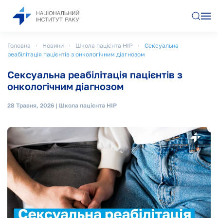
Перейти до основного вмісту
Головна
Новини
Школа пацієнта НІР
Сексуальна
реабілітація пацієнтів з онкологічним діагнозом
Сексуальна реабілітація пацієнтів з
онкологічним діагнозом
28 Травня, 2026
|
Школа пацієнта НІР