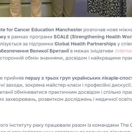
tute for Cancer Education Manchester
розпочав нове міжн
аку
в рамках програми
SCALE (Strengthening Health Wor
лізується за підтримки
Global Health Partnerships
у спів
абезпечення Великої Британії
в межах ініціативи
Interna
осторонній обмін знаннями, досвідом і найкращими пра
tie прийняв
першу з трьох груп українських лікарів-спост
ітні заходи, зокрема майстер-класи і професійні дискусії
итанії обмінюватися практичним досвідом і спільно пр
х захворювань, розвитком досліджень і медичної освіт
ного інституту раку працювали разом із командами The Ch
ися зі спеціалізованими сервісами та водночас ділилися