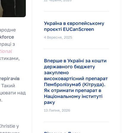
Україна в європейському
проєкті EUCanScreen
ародне
kforce
4 Вересня, 2025
праці з
tional
ктиками,
Вперше в Україні за кошти
державного бюджету
закуплено
ерігачів
високовартісний препарат
Пембролізумаб (Кітруда).
. Такий
Як отримати препарат в
ацювати над
Національному інституті
и.
раку
13 Липня, 2026
ristie у
 власним