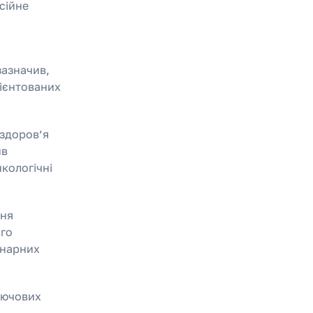
сійне
зазначив,
рієнтованих
 здоров’я
ив
нкологічні
ння
ого
інарних
лючових