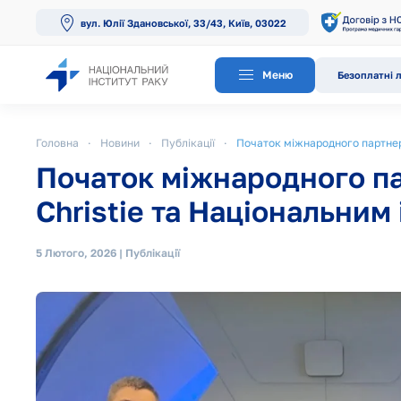
вул. Юлії Здановської, 33/43, Київ, 03022
Перейти до основного вмісту
Меню
Безоплатні л
Головна
Новини
Публікації
Початок міжнародного партнерс
Початок міжнародного п
Christie та Національним
5 Лютого, 2026
|
Публікації