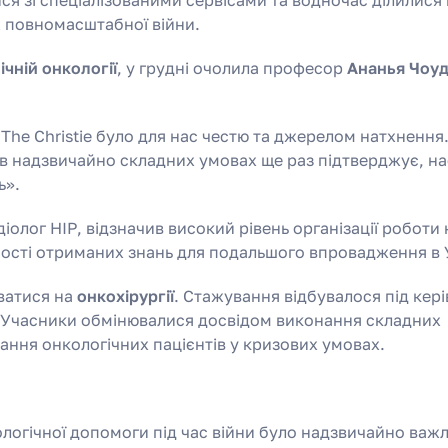
х повномасштабної війни.
ічній онкології
, у грудні очолила професор
Ананья Чоуд
The Christie було для нас честю та джерелом натхнення.
 в надзвичайно складних умовах ще раз підтверджує, на
ь».
дiолог НІР, відзначив високий рівень організації роботи
нності отриманих знань для подальшого впровадження в У
ватися на
онкохірургії
. Стажування відбувалося під кер
. Учасники обмінювалися досвідом виконання складних
вання онкологічних пацієнтів у кризових умовах.
огічної допомоги під час війни було надзвичайно важ