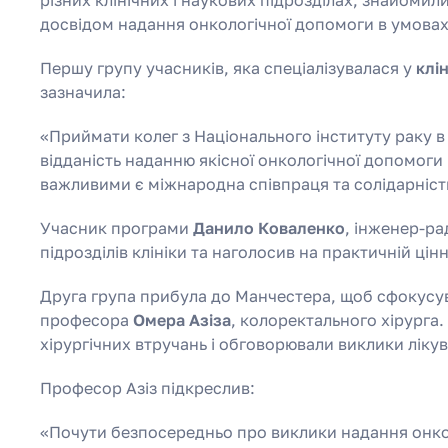
досвідом надання онкологічної допомоги в умова
Першу групу учасників, яка спеціалізувалася у
клін
зазначила:
«Приймати колег з Національного інституту раку в 
відданість наданню якісної онкологічної допомоги
важливими є міжнародна співпраця та солідарніст
Учасник програми
Данило Коваленко
, інженер-ра
підрозділів клініки та наголосив на практичній ці
Друга група прибула до Манчестера, щоб сфокусу
професора
Омера Азіза
, колоректального хірурга
хірургічних втручань і обговорювали виклики ліку
Професор Азіз підкреслив:
«Почути безпосередньо про виклики надання онкол