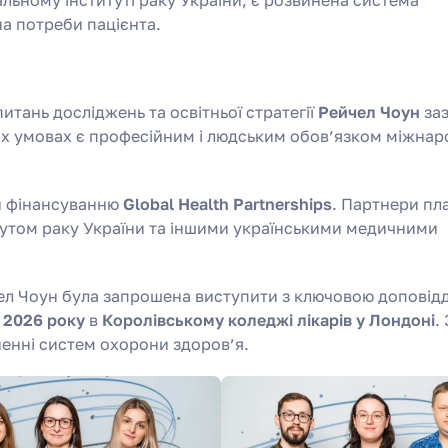
на потреби пацієнта.
тань досліджень та освітньої стратегії
Рейчел Чоун
заз
их умовах є професійним і людським обов’язком міжнар
и фінансуванню
Global Health Partnerships
. Партнери пла
тутом раку України та іншими українськими медичними
ел Чоун була запрошена виступити з ключовою доповід
 2026 року
в
Королівському коледжі лікарів у Лондоні
.
енні систем охорони здоров’я.