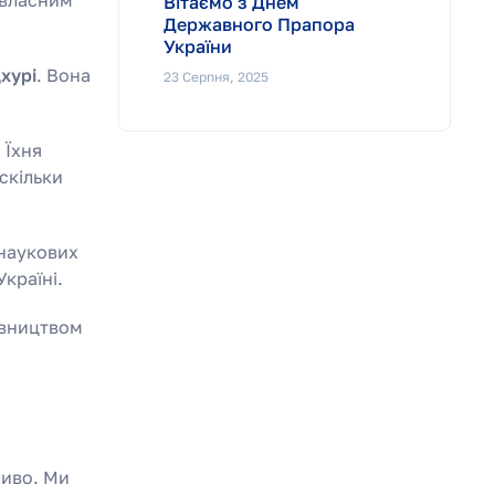
Вітаємо з Днем
Державного Прапора
України
хурі
. Вона
23 Серпня, 2025
 Їхня
скільки
 наукових
країні.
івництвом
ливо. Ми