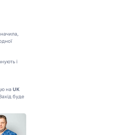
начила,
одної
нують і
дю на
UK
 Захід буде