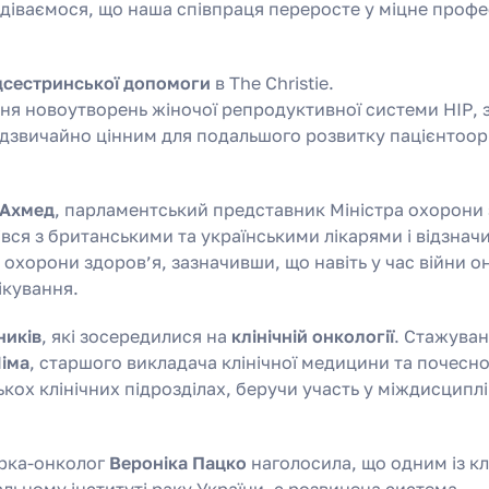
подіваємося, що наша співпраця переросте у міцне профе
дсестринської допомоги
в The Christie.
ення новоутворень жіночої репродуктивної системи НІР, 
надзвичайно цінним для подальшого розвитку пацієнтоо
 Ахмед
, парламентський представник Міністра охорони
рівся з британськими та українськими лікарями і відзнач
охорони здоров’я, зазначивши, що навіть у час війни о
ікування.
ників
, які зосередилися на
клінічній онкології
. Стажува
іма
, старшого викладача клінічної медицини та почесн
кох клінічних підрозділах, беручи участь у міждисципл
карка-онколог
Вероніка Пацко
наголосила, що одним із к
альному інституті раку України, є розвинена система