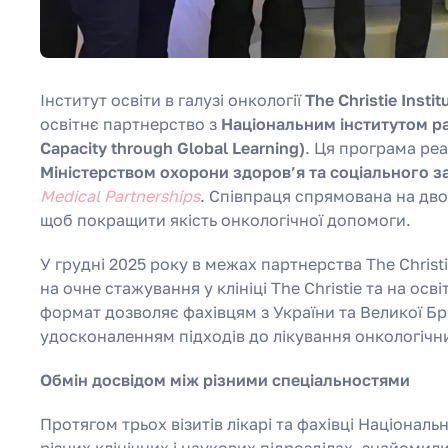
Інститут освіти в галузі онкології
The Christie Insti
освітнє партнерство з
Національним інститутом р
Capacity through Global Learning)
. Ця програма реа
Міністерством охорони здоров’я та соціального з
Medical Partnerships
. Співпраця спрямована на дв
щоб покращити якість онкологічної допомоги.
У грудні 2025 року в межах партнерства The Chris
на очне стажування у клініці The Christie та на осв
формат дозволяє фахівцям з України та Великої Бр
удосконаленням підходів до лікування онкологічни
Обмін досвідом між різними спеціальностями
Протягом трьох візитів лікарі та фахівці Національ
різних клінічних і наукових підрозділах, знайомил