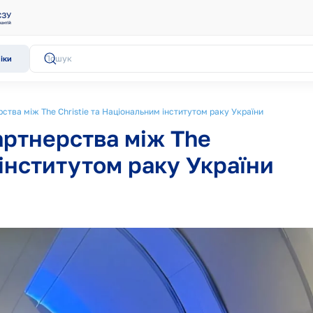
іки
тва між The Christie та Національним інститутом раку України
артнерства між The
 інститутом раку України