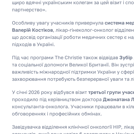
щиро вдячні українським колегам за цей візит і с
партнерство».
Особливу увагу учасників привернула
система ме
Валерій Костіков
, лікар-гінеколог-онколог відділ
що досвід організації роботи медичних сестер є 
підходів в Україні.
Під час програми The Christie також відвідав
Зубір
та соціальної допомоги Великої Британії. Він зуст
важливість міжнародної підтримки України у сфері 
захворювання потребують безперервної уваги та л
У січні 2026 року відбувся візит
третьої групи учас
проходило під керівництвом доктора
Джонатана Л
консультанта-онколога. Учасники працювали в кіль
обговореннях і професійних обмінах.
Завідувачка відділення клінічної онкології НІР, лі
елементів, який вона хотіла б адаптувати в Націон