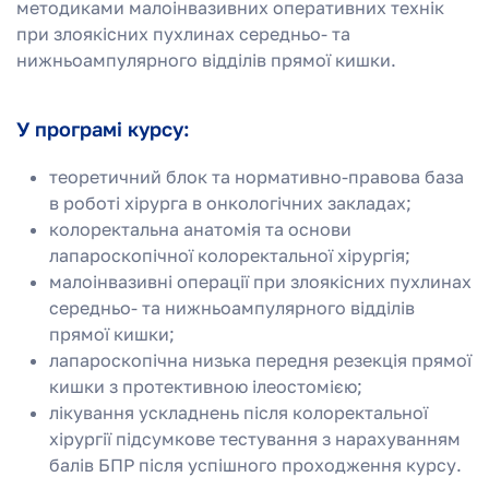
методиками малоінвазивних оперативних технік
при злоякісних пухлинах середньо- та
нижньоампулярного відділів прямої кишки.
У програмі курсу:
теоретичний блок та нормативно-правова база
в роботі хірурга в онкологічних закладах;
колоректальна анатомія та основи
лапароскопічної колоректальної хірургія;
малоінвазивні операції при злоякісних пухлинах
середньо- та нижньоампулярного відділів
прямої кишки;
лапароскопічна низька передня резекція прямої
кишки з протективною ілеостомією;
лікування ускладнень після колоректальної
хірургії підсумкове тестування з нарахуванням
балів БПР після успішного проходження курсу.