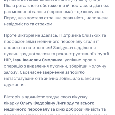
Після ретельного обстеження їй поставили діагноз:
рак молочної залози (карцинома) – це шокувало.
Перед нею постала страшна реальність, наповнена
невідомістю та страхом.
Проте Вікторія не здалась. Підтримка близьких та
професіоналізм медичного персоналу стали її
опорою та натхненням! Завідувач відділення
пухлин грудної залози та реконструктивної хірургії
НІР,
Іван Іванович Смоланка
, успішно провів
операцію з видалення пухлини, зберігши молочну
залозу. Своєчасне звернення запобігло
метастазуванню та значно збільшило шанси на
одужання.
Вікторія з вдячністю згадує свою лікуючу
лікарку
Ольгу Федорівну Лигирду та всього
медичного персоналу
за їхню доброзичливість та