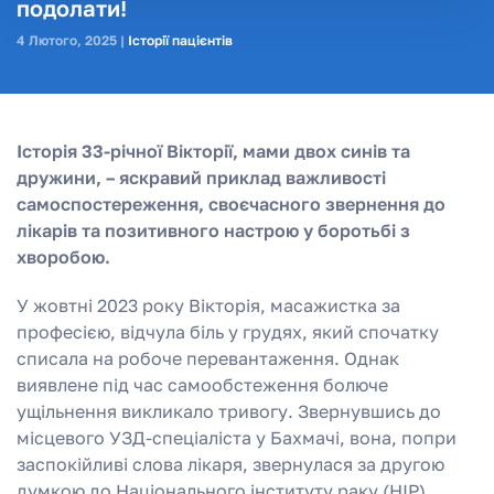
подолати!
4 Лютого, 2025
|
Історії пацієнтів
Історія 33-річної Вікторії, мами двох синів та
дружини, – яскравий приклад важливості
самоспостереження, своєчасного звернення до
лікарів та позитивного настрою у боротьбі з
хворобою.
У жовтні 2023 року Вікторія, масажистка за
професією, відчула біль у грудях, який спочатку
списала на робоче перевантаження. Однак
виявлене під час самообстеження болюче
ущільнення викликало тривогу. Звернувшись до
місцевого УЗД-спеціаліста у Бахмачі, вона, попри
заспокійливі слова лікаря, звернулася за другою
думкою до Національного інституту раку (НІР).