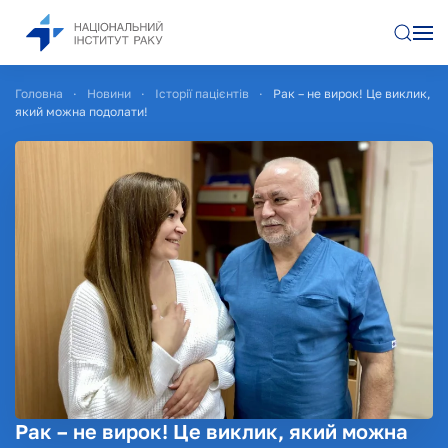
Перейти до основного вмісту
Головна
Новини
Історії пацієнтів
Рак – не вирок! Це виклик,
який можна подолати!
Рак – не вирок! Це виклик, який можна