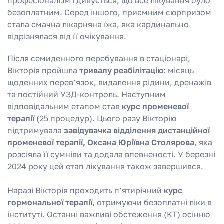
професіоналізм і дивується, що все лікування було
безоплатним. Серед іншого, приємним сюрпризом
стала смачна лікарняна їжа, яка кардинально
відрізнялася від її очікування.
Після семиденного перебування в стаціонарі,
Вікторія пройшла
тривалу реабілітацію
: місяць
щоденних перев’язок, видалення рідини, дренажів
та постійний УЗД-контроль. Наступним
відповідальним етапом став
курс променевої
терапії
(25 процедур). Цього разу Вікторію
підтримувала
завідувачка відділення дистанційної
променевої терапії, Оксана Юріївна Столярова
, яка
розсіяла її сумніви та додала впевненості. У березні
2024 року цей етап лікування також завершився.
Наразі Вікторія проходить п’ятирічний
курс
гормональної терапії
, отримуючи безоплатні ліки в
інституті. Останні важливі обстеження (КТ) осінню