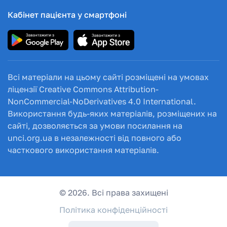
Кабінет пацієнта у смартфоні
Всі матеріали на цьому сайті розміщені на умовах
ліцензії Creative Commons Attribution-
NonCommercial-NoDerivatives 4.0 International.
Використання будь-яких матеріалів, розміщених на
сайті, дозволяється за умови посилання на
unci.org.ua в незалежності від повного або
часткового використання матеріалів.
© 2026. Всі права захищені
Політика конфіденційності