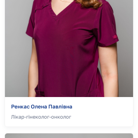
Ренкас Олена Павлівна
Лікар-гінеколог-онколог