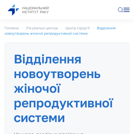
Перейти до основного вмісту
Головна
Лікувальні центри
Центр хірургії
Відділення
новоутворень жіночої репродуктивної системи
Відділення
новоутворень
жіночої
репродуктивної
системи