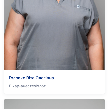
Головко Віта Олегівна
Лікар-анестезiолог