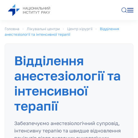
Перейти до основного вмісту
Головна
Лікувальні центри
Центр хірургії
Відділення
анестезіології та інтенсивної терапії
Відділення
анестезіології та
інтенсивної
терапії
Забезпечуємо анестезіологічний супровід,
інтенсивну терапію та швидше відновлення