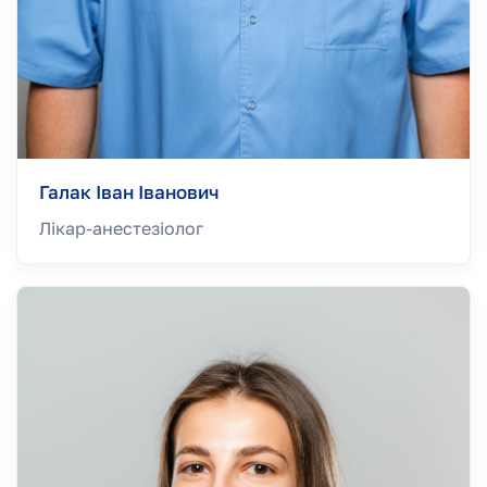
Галак Іван Іванович
Лікар-анестезiолог