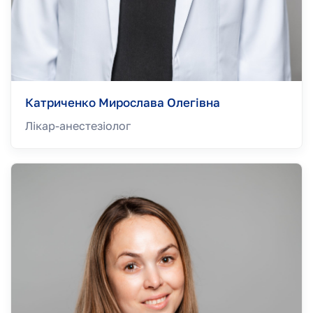
Катриченко Мирослава Олегівна
Лікар-анестезiолог