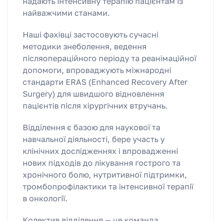
надають інтенсивну терапію пацієнтам із
найважчими станами.
Наші фахівці застосовують сучасні
методики знеболення, ведення
післяопераційного періоду та реанімаційної
допомоги, впроваджують міжнародні
стандарти ERAS (Enhanced Recovery After
Surgery) для швидшого відновлення
пацієнтів після хірургічних втручань.
Відділення є базою для наукової та
навчальної діяльності, бере участь у
клінічних дослідженнях і впровадженні
нових підходів до лікування гострого та
хронічного болю, нутритивної підтримки,
тромбопрофілактики та інтенсивної терапії
в онкології.
Колектив відділення — це команда