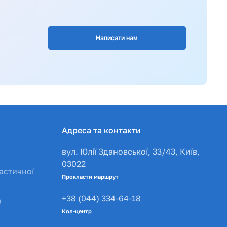
Написати нам
Адреса та контакти
вул. Юлії Здановської, 33/43, Київ,
03022
астичної
Прокласти маршрут
+38 (044) 334-64-18
а
Кол-центр