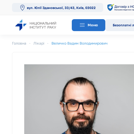
вул. Юлії Здановської, 33/43, Київ, 03022
Перейти до основного вмісту
Меню
Безоплатні л
Головна
Лікарі
Величко Вадим Володимирович