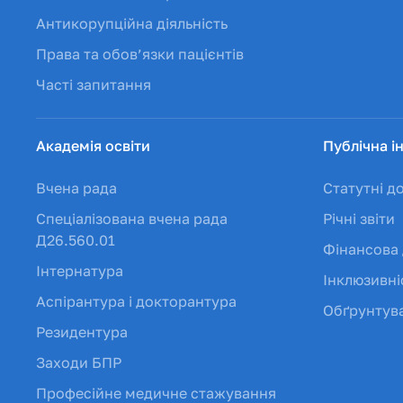
Антикорупційна діяльність
Права та обов’язки пацієнтів
Часті запитання
Академія освіти
Публічна і
Вчена рада
Статутні д
Спеціалізована вчена рада
Річні звіти
Д26.560.01
Фінансова 
Інтернатура
Інклюзивні
Аспірантура і докторантура
Обґрунтува
Резидентура
Заходи БПР
Професійне медичне стажування