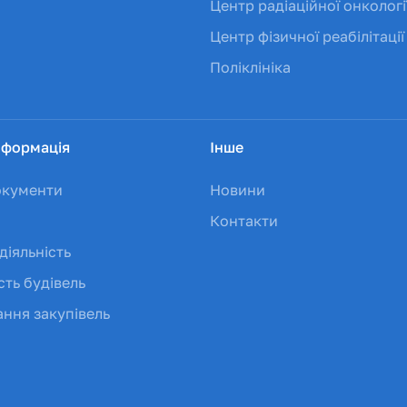
Центр радіаційної онкологі
Центр фізичної реабілітації
Поліклініка
нформація
Інше
окументи
Новини
Контакти
діяльність
сть будівель
ння закупівель