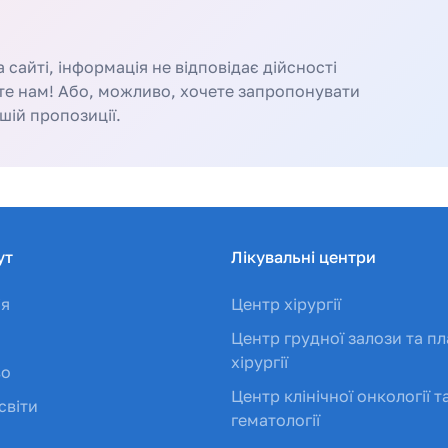
сайті, інформація не відповідає дійсності
те нам! Або, можливо, хочете запропонувати
шій пропозиції.
ут
Лікувальні центри
ія
Центр хірургії
Центр грудної залози та пл
хірургії
во
Центр клінічної онкології т
світи
гематології