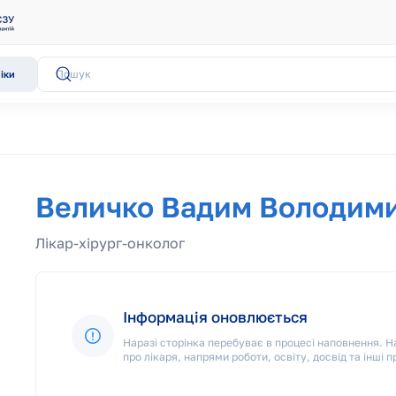
іки
Величко Вадим Володим
Лікар-хірург-онколог
Інформація оновлюється
Наразі сторінка перебуває в процесі наповнення.
про лікаря, напрями роботи, освіту, досвід та інші п