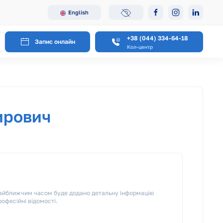
English
+38 (044) 334-64-18
Запис онлайн
Кол-центр
ирович
 Найближчим часом буде додано детальну інформацію
рофесійні відомості.