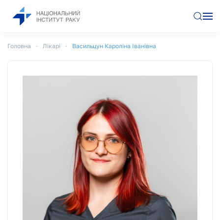
Перейти до основного вмісту
Головна
Лікарі
Васильцун Кароліна Іванівна