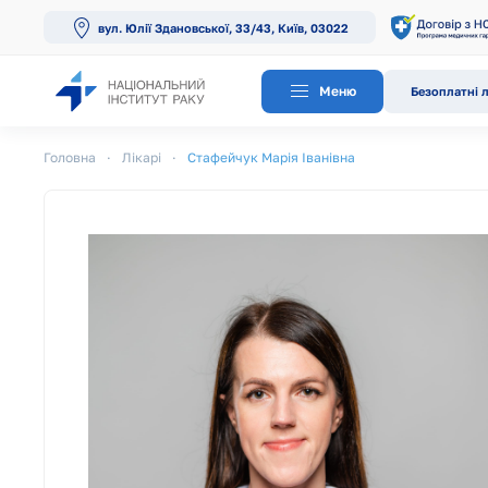
вул. Юлії Здановської, 33/43, Київ, 03022
Перейти до основного вмісту
Меню
Безоплатні л
Головна
Лікарі
Стафейчук Марія Іванівна