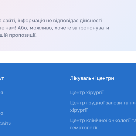
сайті, інформація не відповідає дійсності
те нам! Або, можливо, хочете запропонувати
шій пропозиції.
ут
Лікувальні центри
ія
Центр хірургії
Центр грудної залози та пл
хірургії
во
Центр клінічної онкології т
світи
гематології