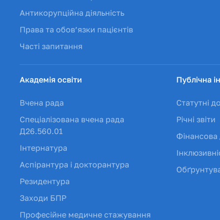
Антикорупційна діяльність
Права та обов’язки пацієнтів
Часті запитання
Академія освіти
Публічна і
Вчена рада
Статутні д
Спеціалізована вчена рада
Річні звіти
Д26.560.01
Фінансова 
Інтернатура
Інклюзивні
Аспірантура і докторантура
Обґрунтува
Резидентура
Заходи БПР
Професійне медичне стажування