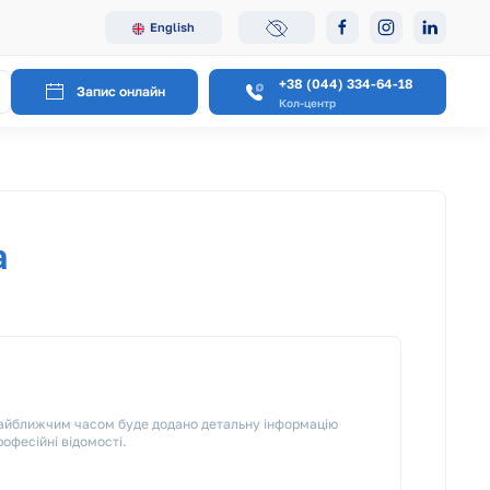
English
+38 (044) 334-64-18
Запис онлайн
Кол-центр
а
 Найближчим часом буде додано детальну інформацію
рофесійні відомості.