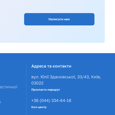
Написати нам
Адреса та контакти
вул. Юлії Здановської, 33/43, Київ,
03022
астичної
Прокласти маршрут
+38 (044) 334-64-18
а
Кол-центр