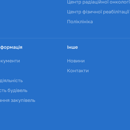
Центр радіаційної онкологі
Центр фізичної реабілітації
Поліклініка
нформація
Інше
окументи
Новини
Контакти
діяльність
сть будівель
ння закупівель