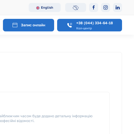
English
+38 (044) 334-64-18
Запис онлайн
Кол-центр
 Найближчим часом буде додано детальну інформацію
рофесійні відомості.