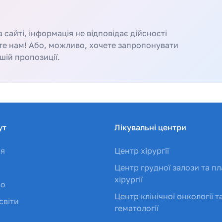
сайті, інформація не відповідає дійсності
те нам! Або, можливо, хочете запропонувати
шій пропозиції.
ут
Лікувальні центри
ія
Центр хірургії
Центр грудної залози та пл
хірургії
во
Центр клінічної онкології т
світи
гематології