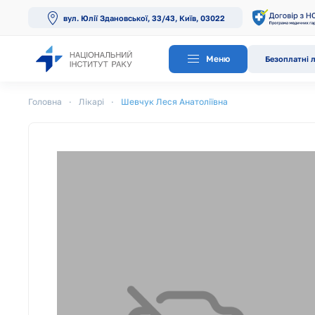
вул. Юлії Здановської, 33/43, Київ, 03022
Перейти до основного вмісту
Меню
Безоплатні л
Головна
Лікарі
Шевчук Леся Анатоліївна