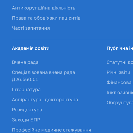
Антикорупційна діяльність
Права та обов’язки пацієнтів
Часті запитання
Академія освіти
Публічна і
Вчена рада
Статутні д
Спеціалізована вчена рада
Річні звіти
Д26.560.01
Фінансова 
Інтернатура
Інклюзивні
Аспірантура і докторантура
Обґрунтува
Резидентура
Заходи БПР
Професійне медичне стажування