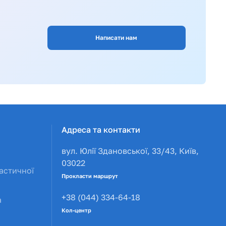
Написати нам
Адреса та контакти
вул. Юлії Здановської, 33/43, Київ,
03022
астичної
Прокласти маршрут
+38 (044) 334-64-18
а
Кол-центр