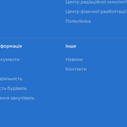
Центр радіаційної онкологі
Центр фізичної реабілітації
Поліклініка
нформація
Інше
окументи
Новини
Контакти
діяльність
сть будівель
ння закупівель