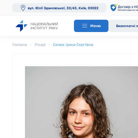
вул. Юлії Здановської, 33/43, Київ, 03022
Перейти до основного вмісту
Меню
Безоплатні л
Головна
Лікарі
Селюк Ірина Сергіївна