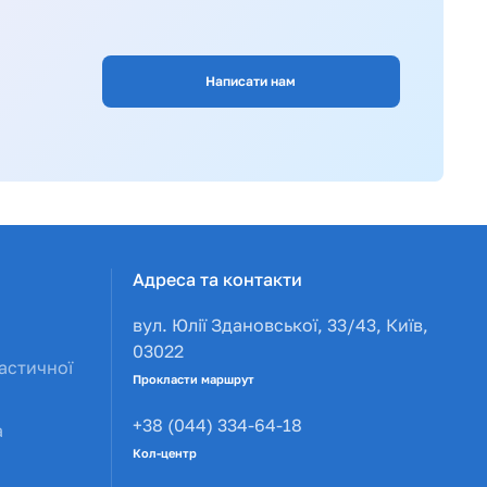
Написати нам
Адреса та контакти
вул. Юлії Здановської, 33/43, Київ,
03022
астичної
Прокласти маршрут
+38 (044) 334-64-18
а
Кол-центр