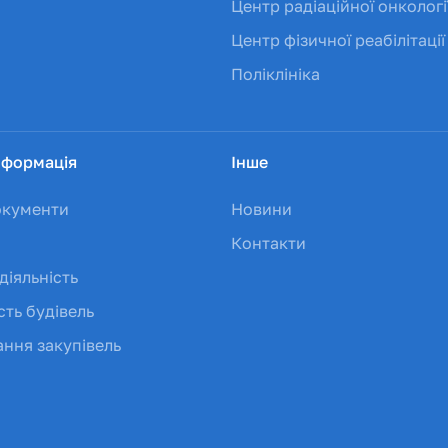
Центр радіаційної онкологі
Центр фізичної реабілітації
Поліклініка
нформація
Інше
окументи
Новини
Контакти
діяльність
сть будівель
ння закупівель