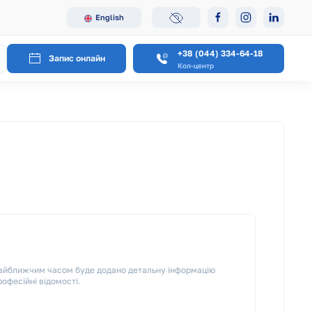
English
+38 (044) 334-64-18
Запис онлайн
Кол-центр
 Найближчим часом буде додано детальну інформацію
рофесійні відомості.