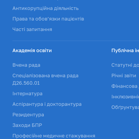
Антикорупційна діяльність
Права та обов’язки пацієнтів
Часті запитання
Академія освіти
Публічна і
Вчена рада
Статутні д
Спеціалізована вчена рада
Річні звіти
Д26.560.01
Фінансова 
Інтернатура
Інклюзивні
Аспірантура і докторантура
Обґрунтува
Резидентура
Заходи БПР
Професійне медичне стажування