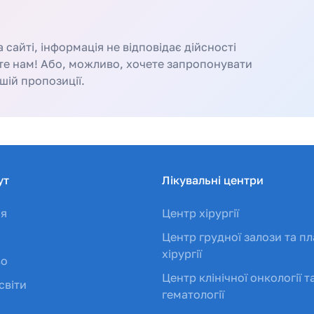
сайті, інформація не відповідає дійсності
те нам! Або, можливо, хочете запропонувати
шій пропозиції.
ут
Лікувальні центри
ія
Центр хірургії
Центр грудної залози та пл
хірургії
во
Центр клінічної онкології т
світи
гематології