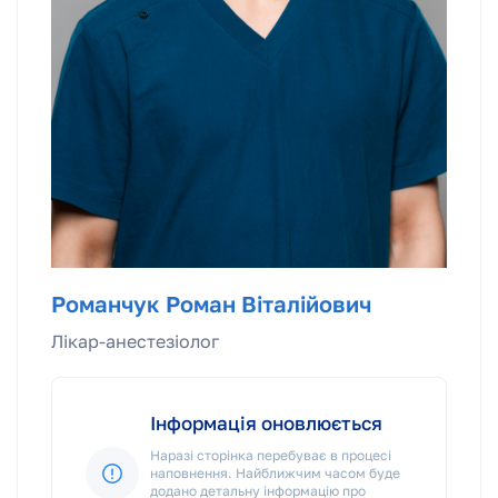
Романчук Роман Віталійович
Лікар-анестезiолог
Інформація оновлюється
Наразі сторінка перебуває в процесі
наповнення. Найближчим часом буде
додано детальну інформацію про