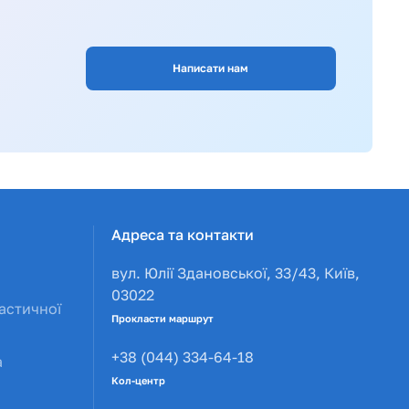
Написати нам
Адреса та контакти
вул. Юлії Здановської, 33/43, Київ,
03022
астичної
Прокласти маршрут
+38 (044) 334-64-18
а
Кол-центр