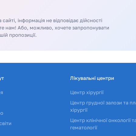
сайті, інформація не відповідає дійсності
те нам! Або, можливо, хочете запропонувати
шій пропозиції.
ут
Лікувальні центри
ія
Центр хірургії
Центр грудної залози та пл
хірургії
во
Центр клінічної онкології т
світи
гематології