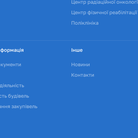
Центр радіаційної онкологі
Центр фізичної реабілітації
Поліклініка
нформація
Інше
окументи
Новини
Контакти
діяльність
сть будівель
ння закупівель