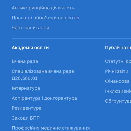
Антикорупційна діяльність
Права та обов’язки пацієнтів
Часті запитання
Академія освіти
Публічна і
Вчена рада
Статутні д
Спеціалізована вчена рада
Річні звіти
Д26.560.01
Фінансова 
Інтернатура
Інклюзивні
Аспірантура і докторантура
Обґрунтува
Резидентура
Заходи БПР
Професійне медичне стажування