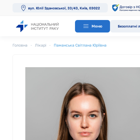
вул. Юлії Здановської, 33/43, Київ, 03022
Перейти до основного вмісту
Меню
Безоплатні л
Головна
Лікарі
Паманська Світлана Юріївна