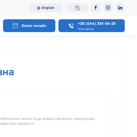
English
+38 (044) 334-64-18
Запис онлайн
Кол-центр
вна
 Найближчим часом буде додано детальну інформацію
рофесійні відомості.