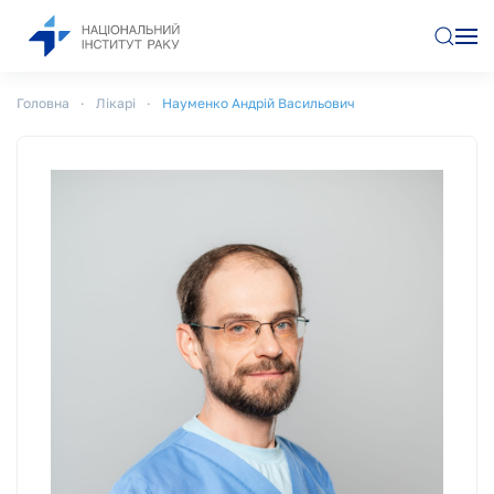
Перейти до основного вмісту
Головна
Лікарі
Науменко Андрій Васильович