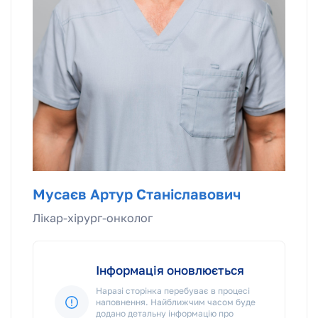
Мусаєв Артур Станіславович
Лікар-хірург-онколог
Інформація оновлюється
Наразі сторінка перебуває в процесі
наповнення. Найближчим часом буде
додано детальну інформацію про