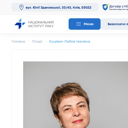
вул. Юлії Здановської, 33/43, Київ, 03022
Перейти до основного вмісту
Меню
Безоплатні л
Головна
Лікарі
Куцевич Любов Іванівна