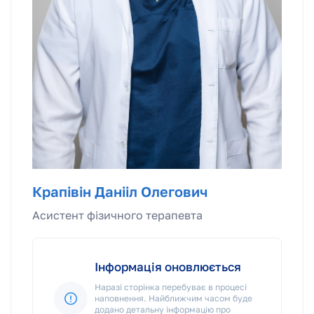
Крапівін Данііл Олегович
Асистент фізичного терапевта
Інформація оновлюється
Наразі сторінка перебуває в процесі
наповнення. Найближчим часом буде
додано детальну інформацію про