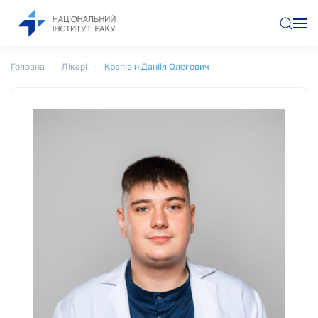
Перейти до основного вмісту
Головна
Лікарі
Крапівін Данііл Олегович