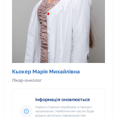
Кьокер Марія Михайлівна
Лікар-онколог
Інформація оновлюється
Наразі сторінка перебуває в процесі
наповнення. Найближчим часом буде
додано детальну інформацію про