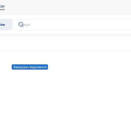
іки
Завідувач відділення