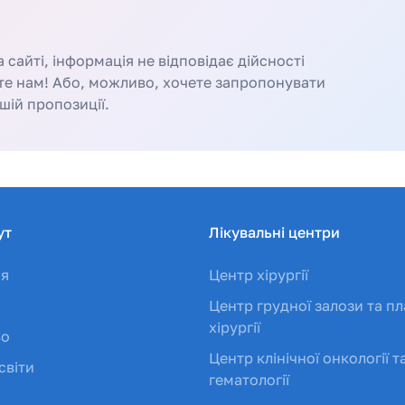
сайті, інформація не відповідає дійсності
те нам! Або, можливо, хочете запропонувати
шій пропозиції.
ут
Лікувальні центри
ія
Центр хірургії
Центр грудної залози та пл
хірургії
во
Центр клінічної онкології т
світи
гематології