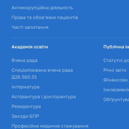
Антикорупційна діяльність
Права та обов’язки пацієнтів
Часті запитання
Академія освіти
Публічна і
Вчена рада
Статутні д
Спеціалізована вчена рада
Річні звіти
Д26.560.01
Фінансова 
Інтернатура
Інклюзивні
Аспірантура і докторантура
Обґрунтува
Резидентура
Заходи БПР
Професійне медичне стажування