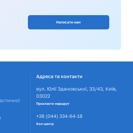
Написати нам
Адреса та контакти
вул. Юлії Здановської, 33/43, Київ,
03022
астичної
Прокласти маршрут
+38 (044) 334-64-18
а
Кол-центр