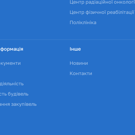
Центр радіаційної онкологі
Центр фізичної реабілітації
Поліклініка
нформація
Інше
окументи
Новини
Контакти
діяльність
сть будівель
ння закупівель