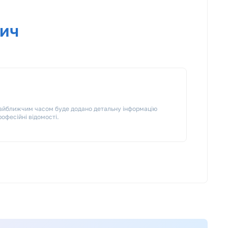
вич
 Найближчим часом буде додано детальну інформацію
рофесійні відомості.