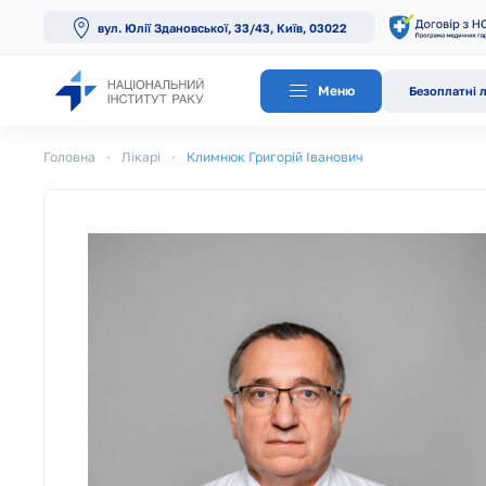
вул. Юлії Здановської, 33/43, Київ, 03022
Перейти до основного вмісту
Меню
Безоплатні л
Головна
Лікарі
Климнюк Григорій Іванович