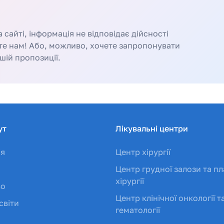
сайті, інформація не відповідає дійсності
те нам! Або, можливо, хочете запропонувати
шій пропозиції.
ут
Лікувальні центри
ія
Центр хірургії
Центр грудної залози та пл
хірургії
во
Центр клінічної онкології т
світи
гематології