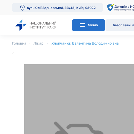
вул. Юлії Здановської, 33/43, Київ, 03022
Перейти до основного вмісту
Меню
Безоплатні л
Головна
Лікарі
Хлопчанюк Валентина Володимирівна