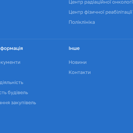
Центр радіаційної онкологі
Центр фізичної реабілітації
Поліклініка
нформація
Інше
окументи
Новини
Контакти
діяльність
сть будівель
ння закупівель