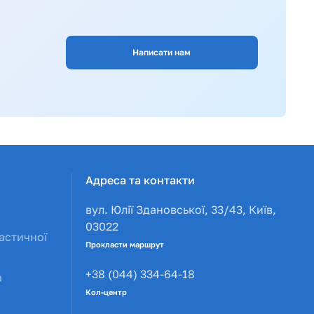
Написати нам
Адреса та контакти
вул. Юлії Здановської, 33/43, Київ,
03022
астичної
Прокласти маршрут
+38 (044) 334-64-18
а
Кол-центр