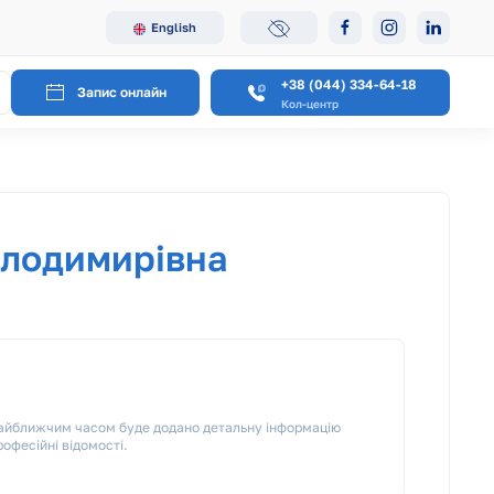
English
+38 (044) 334-64-18
Запис онлайн
Кол-центр
олодимирівна
 Найближчим часом буде додано детальну інформацію
рофесійні відомості.