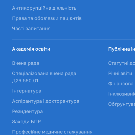
Антикорупційна діяльність
Права та обов’язки пацієнтів
Часті запитання
Академія освіти
Публічна і
Вчена рада
Статутні д
Спеціалізована вчена рада
Річні звіти
Д26.560.01
Фінансова 
Інтернатура
Інклюзивні
Аспірантура і докторантура
Обґрунтува
Резидентура
Заходи БПР
Професійне медичне стажування