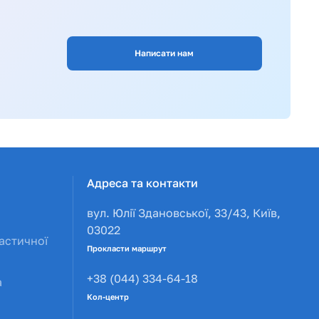
Написати нам
Адреса та контакти
вул. Юлії Здановської, 33/43, Київ,
03022
астичної
Прокласти маршрут
+38 (044) 334-64-18
а
Кол-центр