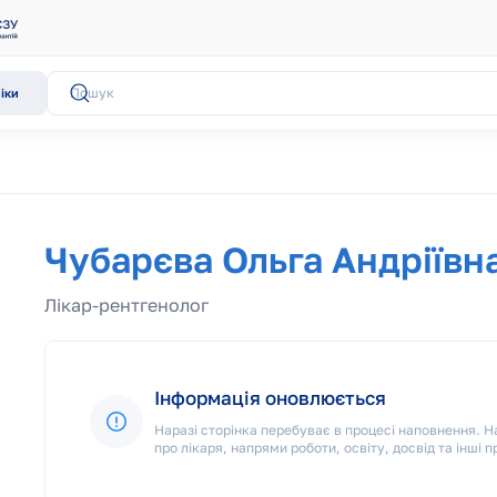
іки
Чубарєва Ольга Андріївн
Лікар-рентгенолог
Інформація оновлюється
Наразі сторінка перебуває в процесі наповнення.
про лікаря, напрями роботи, освіту, досвід та інші п