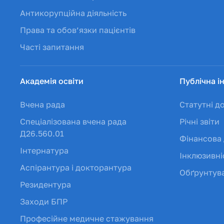
Антикорупційна діяльність
Права та обов’язки пацієнтів
Часті запитання
Академія освіти
Публічна і
Вчена рада
Статутні д
Спеціалізована вчена рада
Річні звіти
Д26.560.01
Фінансова 
Інтернатура
Інклюзивні
Аспірантура і докторантура
Обґрунтува
Резидентура
Заходи БПР
Професійне медичне стажування