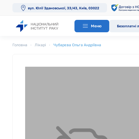
вул. Юлії Здановської, 33/43, Київ, 03022
Перейти до основного вмісту
Меню
Безоплатні л
Головна
Лікарі
Чубарєва Ольга Андріївна