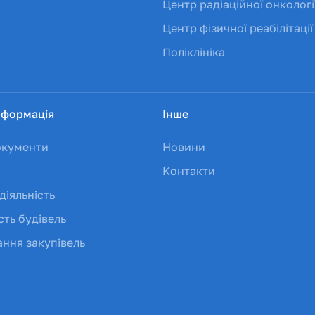
Центр радіаційної онкологі
Центр фізичної реабілітації
Поліклініка
нформація
Інше
окументи
Новини
Контакти
діяльність
сть будівель
ння закупівель