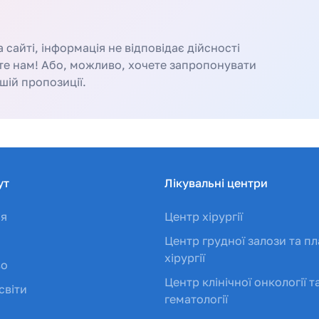
сайті, інформація не відповідає дійсності
те нам! Або, можливо, хочете запропонувати
шій пропозиції.
ут
Лікувальні центри
ія
Центр хірургії
Центр грудної залози та пл
хірургії
во
Центр клінічної онкології т
світи
гематології