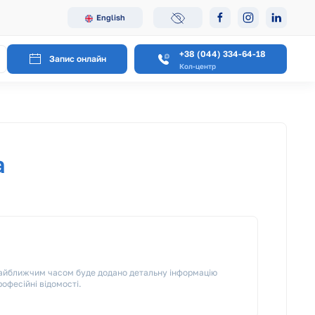
English
+38 (044) 334-64-18
Запис онлайн
Кол-центр
а
 Найближчим часом буде додано детальну інформацію
рофесійні відомості.