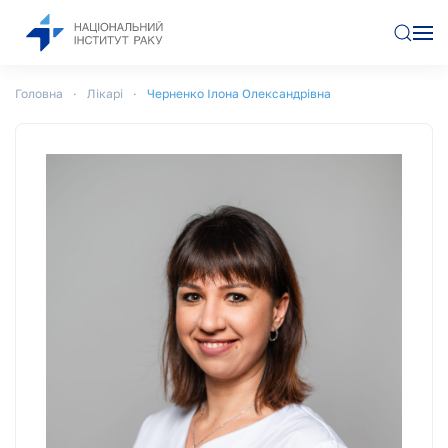
Перейти до основного вмісту
Головна
Лікарі
Черненко Ілона Олександрівна