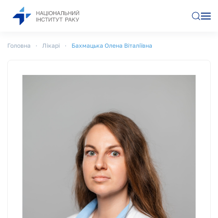
Перейти до основного вмісту
Головна
Лікарі
Бахмацька Олена Віталіївна